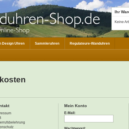
Ihr Wa
Keine Ar
 Design Uhren
Sammleruhren
Regulateure-Wanduhren
dkosten
ntakt
Mein Konto
E-Mail:
ressum
B
errufsbelehrung
enschutz
Wachtwoord: