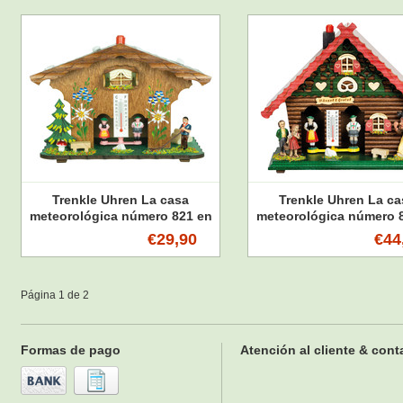
Trenkle Uhren La casa
Trenkle Uhren La ca
meteorológica número 821 en
meteorológica número 
la Selva Negra de 13 cm de
Hänsel & Gretel en la 
€29,90
€44
altura
Negra tiene 20 cm de alt
cm de ancho
Página 1 de 2
Formas de pago
Atención al cliente & cont