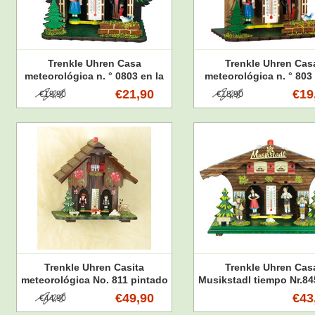
Trenkle Uhren Casa
Trenkle Uhren Cas
meteorológica n. ° 0803 en la
meteorológica n. ° 803 
Selva Negra hecha de 12 cm
Selva Negra de 12 cm de
€21,90
€19
€19,90
€18,90
de altura - Copia
Trenkle Uhren Casita
Trenkle Uhren Cas
meteorológica No. 811 pintado
Musikstadl tiempo Nr.84
a mano hecha 18cm de alto en
Bosque Negro hizo 13
€49,90
€43
€44,90
el Bosque Negro
alto