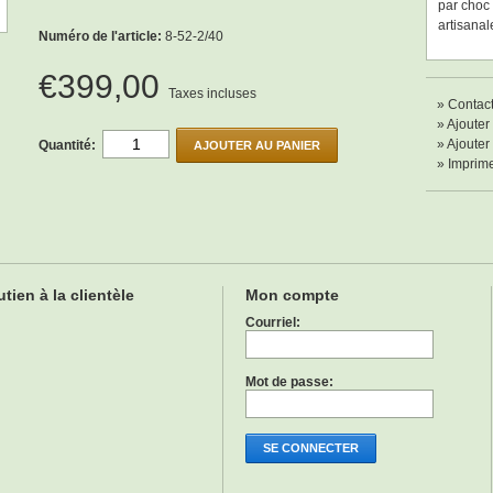
par choc 
artisanal
Numéro de l'article:
8-52-2/40
€399,00
Taxes incluses
»
Contact
»
Ajouter 
»
Ajouter 
Quantité:
AJOUTER AU PANIER
»
Imprim
tien à la clientèle
Mon compte
Courriel:
Mot de passe:
SE CONNECTER