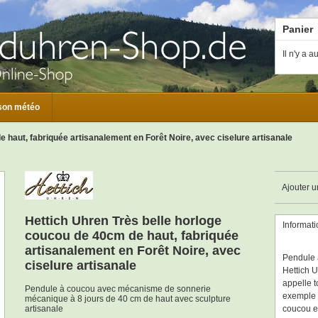
Panier
Il n'y a 
son météo
 haut, fabriquée artisanalement en Forêt Noire, avec ciselure artisanale
Ajouter u
Hettich Uhren Très belle horloge
Informat
coucou de 40cm de haut, fabriquée
artisanalement en Forêt Noire, avec
Pendule 
ciselure artisanale
Hettich U
appelle t
Pendule à coucou avec mécanisme de sonnerie
exemple 
mécanique à 8 jours de 40 cm de haut avec sculpture
artisanale
coucou en