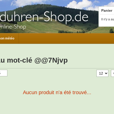
Panier
Il n'y a 
son météo
 au mot-clé @@7Njvp
Aucun produit n'a été trouvé...