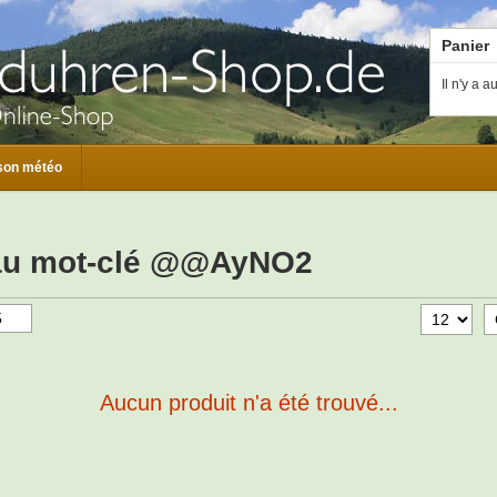
Panier
Il n'y a 
son météo
 au mot-clé @@AyNO2
Aucun produit n'a été trouvé...