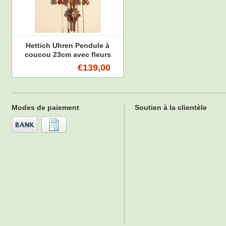
Hettich Uhren Pendule à
coucou 23cm avec fleurs
d'edelweiss-gentiane peintes
€139,00
à la main avec mouvement à
quartz et arrêt automatique de
nuit avec 12 mélodies
différentes
Modes de paiement
Soutien à la clientèle