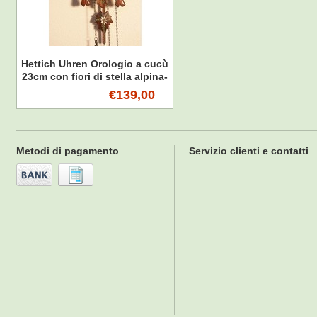
Hettich Uhren Orologio a cucù
23cm con fiori di stella alpina-
genziana dipinto a mano con
€139,00
movimento al quarzo e
spegnimento automatico
notturno con 12 diverse
melodie
Metodi di pagamento
Servizio clienti e contatti