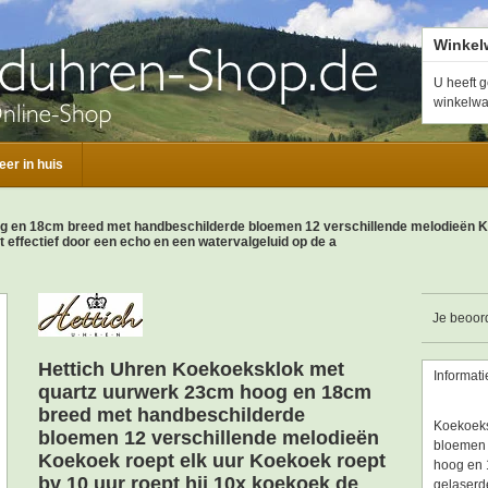
Winkel
U heeft g
winkelw
eer in huis
 en 18cm breed met handbeschilderde bloemen 12 verschillende melodieën Ko
 effectief door een echo en een watervalgeluid op de a
Je beoor
Hettich Uhren Koekoeksklok met
Informati
quartz uurwerk 23cm hoog en 18cm
breed met handbeschilderde
Koekoeks
bloemen 12 verschillende melodieën
bloemen 
Koekoek roept elk uur Koekoek roept
hoog en 
bv 10 uur roept hij 10x koekoek de
gelaserde