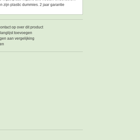
 zijn plastic dummies. 2 jaar garantie
ntact op over dit product
langlijst toevoegen
en aan vergelijking
ken