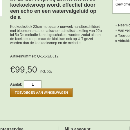
koekoeksroep wordt effectief door
Gewichten
een echo en een watervalgeluid op
de a
»
Neem co
Koekoeksklok 23cm met quartz uurwerk handbeschilderd
»
Aan ver
met bloemen en automatische nachtuitschakeling van 22u
tot 5u De melodie kan uitgeschakeld worden zodat alleen
»
Toevoeg
de koekoek roept maar de klok kan ook op UIT gezet
»
Afdruk
worden dan de koekoeksroep en de melodie
Artikelnummer:
Q-1-1-2/BL12
€99,50
Incl. btw
Aantal:
TOEVOEGEN AAN WINKELWAGEN
antenservice
Mijn account