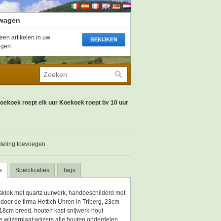
wagen
een artikelen in uw
BEKIJKEN
agen
ekoek roept elk uur Koekoek roept bv 10 uur
deling toevoegen
e
Specificaties
Tags
klok met quartz uurwerk, handbeschilderd met
door de firma Hettich Uhren in Triberg, 23cm
18cm breed, houten kast-snijwerk-hout-
 wijzerplaat-wijzers alle houten onderdelen.