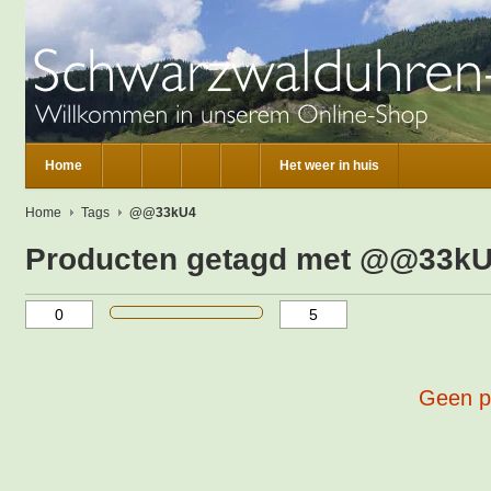
Home
Het weer in huis
Home
Tags
@@33kU4
Producten getagd met @@33k
Geen p