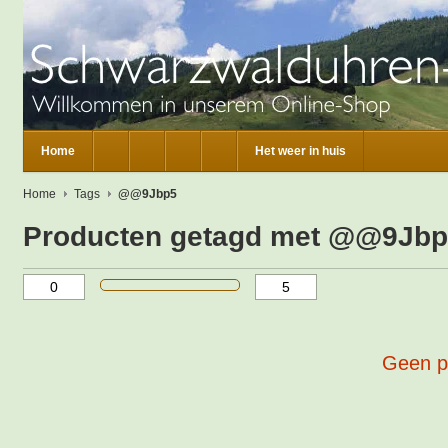
Home
Het weer in huis
Home
Tags
@@9Jbp5
Producten getagd met @@9Jb
Geen p