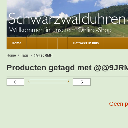
Home
Het weer in huis
Home
Tags
@@9JRMH
Producten getagd met @@9JR
Geen p