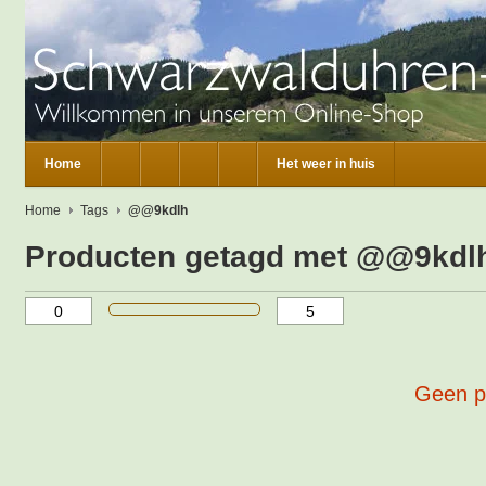
Home
Het weer in huis
Home
Tags
@@9kdlh
Producten getagd met @@9kdl
Geen p