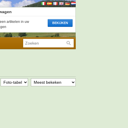
wagen
een artikelen in uw
BEKIJKEN
agen