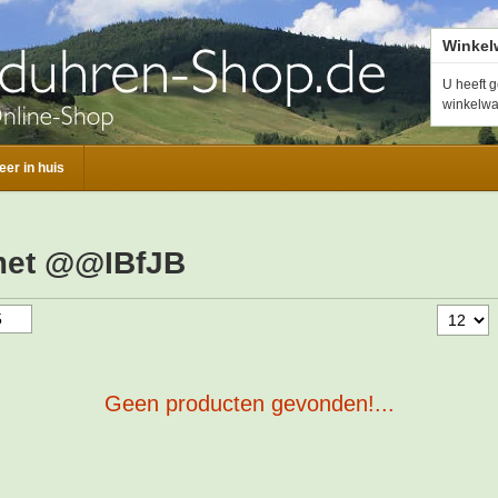
Winkel
U heeft g
winkelw
eer in huis
met @@IBfJB
Geen producten gevonden!...