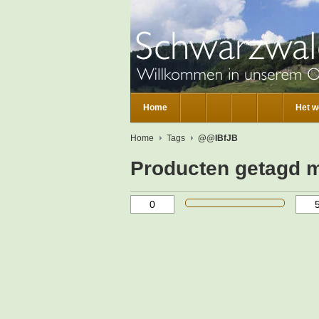
Home
Het w
Home
Tags
@@IBfJB
Producten getagd 