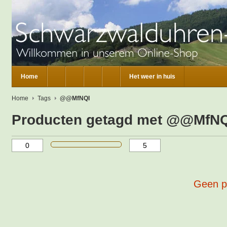
Home
Het weer in huis
Home
Tags
@@MfNQI
Producten getagd met @@MfN
Geen p