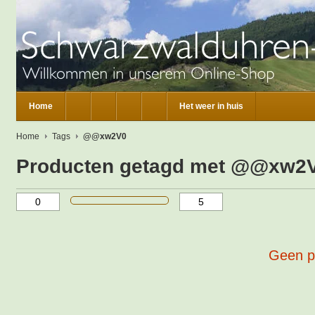
Home
Het weer in huis
Home
Tags
@@xw2V0
Producten getagd met @@xw2
Geen p