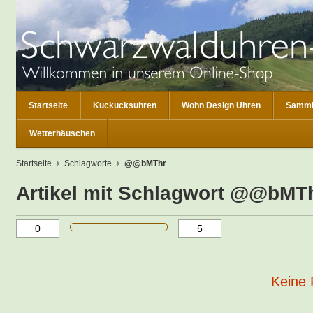
Startseite
Kuckucksuhren
Wohn Design Uhren
Samml
Wetterhäuschen
Startseite
Schlagworte
@@bMThr
Artikel mit Schlagwort @@bMT
Keine 