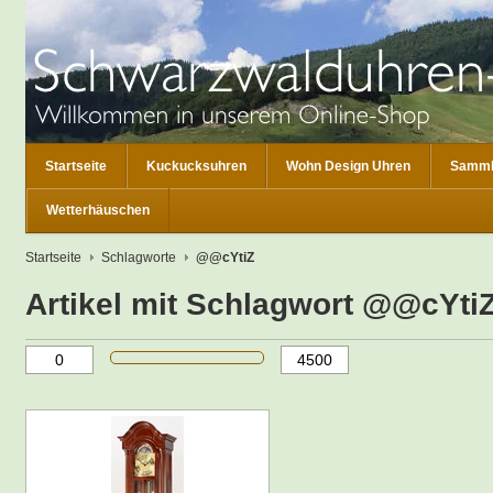
Startseite
Kuckucksuhren
Wohn Design Uhren
Samml
Wetterhäuschen
Startseite
Schlagworte
@@cYtiZ
Artikel mit Schlagwort @@cYti