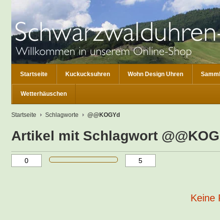
Startseite
Kuckucksuhren
Wohn Design Uhren
Samml
Wetterhäuschen
Startseite
Schlagworte
@@KOGYd
Artikel mit Schlagwort @@KO
Keine 