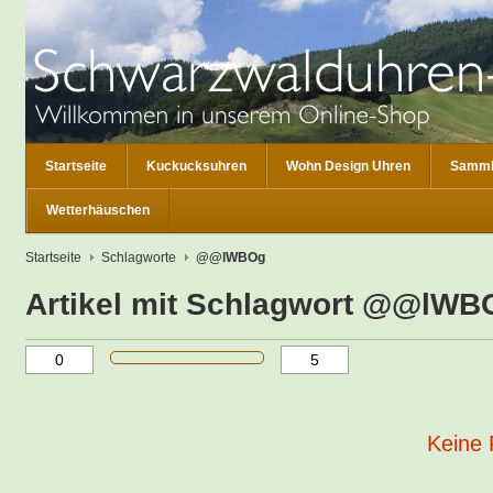
Startseite
Kuckucksuhren
Wohn Design Uhren
Samml
Wetterhäuschen
Startseite
Schlagworte
@@lWBOg
Artikel mit Schlagwort @@lWB
Keine 