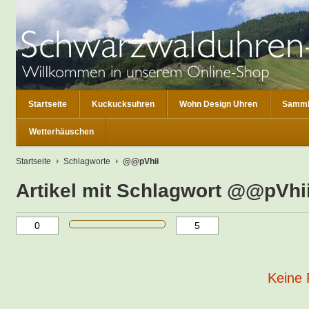
Startseite
Kuckucksuhren
Wohn Design Uhren
Samml
Wetterhäuschen
Startseite
Schlagworte
@@pVhii
Artikel mit Schlagwort @@pVhi
Keine 