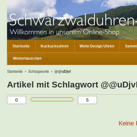
Startseite
Kuckucksuhren
Wohn Design Uhren
Samml
Wetterhäuschen
Startseite
Schlagworte
@@uDjvI
Artikel mit Schlagwort @@uDjv
Keine 