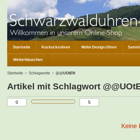
Startseite
Kuckucksuhren
Wohn Design Uhren
Samml
Wetterhäuschen
Startseite
Schlagworte
@@UOtEN
Artikel mit Schlagwort @@UOt
Keine 