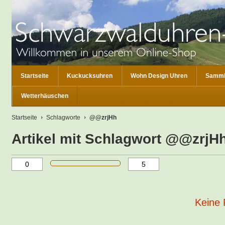
Startseite
Kuckucksuhren
Wohn Design Uhren
Samml
Wetterhäuschen
Startseite
Schlagworte
@@zrjHh
Artikel mit Schlagwort @@zrjH
Keine 