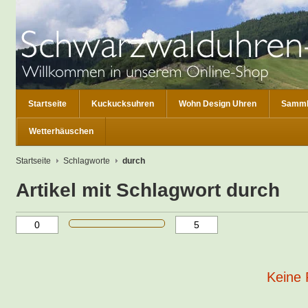
Startseite
Kuckucksuhren
Wohn Design Uhren
Samml
Wetterhäuschen
Startseite
Schlagworte
durch
Artikel mit Schlagwort durch
Keine 