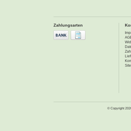
Zahlungsarten
Ko
Imp
AG
Wid
Dat
Zah
Lie
Kon
Sit
© Copyright 202