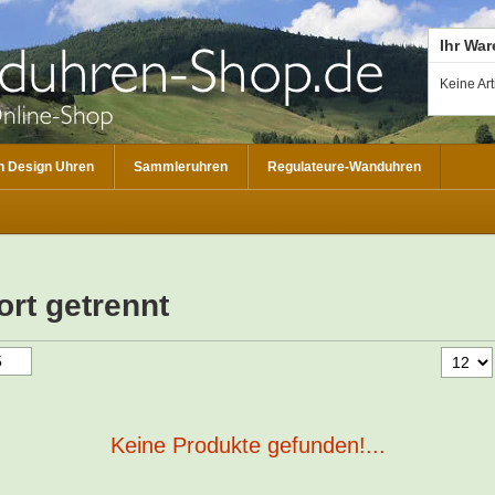
Ihr Wa
Keine Ar
 Design Uhren
Sammleruhren
Regulateure-Wanduhren
ort getrennt
Keine Produkte gefunden!...