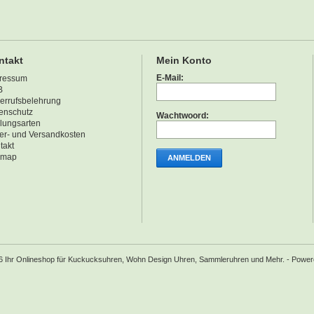
ntakt
Mein Konto
E-Mail:
ressum
B
errufsbelehrung
enschutz
Wachtwoord:
lungsarten
fer- und Versandkosten
takt
emap
ANMELDEN
6 Ihr Onlineshop für Kuckucksuhren, Wohn Design Uhren, Sammleruhren und Mehr. - Powe