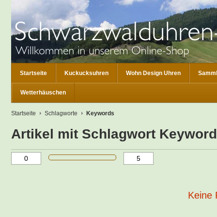
Startseite
Kuckucksuhren
Wohn Design Uhren
Samml
Wetterhäuschen
Startseite
Schlagworte
Keywords
Artikel mit Schlagwort Keywor
Keine 