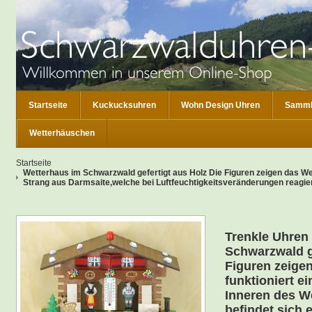
Startseite
Kuckucksuhren
Wohn Design Uhren
Samml
Wetterhäuschen
Startseite
Wetterhaus im Schwarzwald gefertigt aus Holz Die Figuren zeigen das Wet
Strang aus Darmsaite,welche bei Luftfeuchtigkeitsveränderungen reagier
Trenkle Uhren
Schwarzwald ge
Figuren zeige
funktioniert e
Inneren des W
befindet sich 