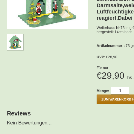
Darmsaite,wel
Luftfeuchtigk
reagiert.Dabei
Wetterhaus Nr.73 in gr
hergestellt 14cm hoch
Artikelnummer::
73 g
UVP
: €28,90
Für nur:
€29,90
Inkl
Menge:
ZUM WARENKORB 
Reviews
Kein Bewertungen...