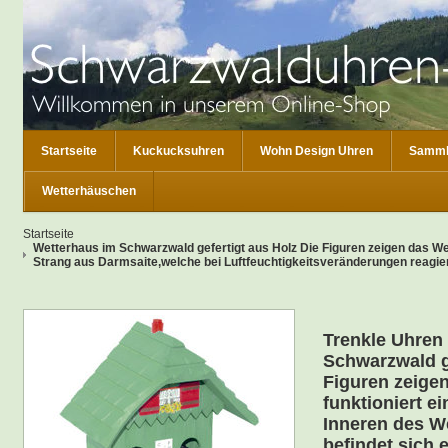
Startseite
Kuckucksuhren
Wohn Design Uhren
Samml
Wetterhäuschen
Startseite
Wetterhaus im Schwarzwald gefertigt aus Holz Die Figuren zeigen das Wet
Strang aus Darmsaite,welche bei Luftfeuchtigkeitsveränderungen reagier
Trenkle Uhren
Schwarzwald ge
Figuren zeige
funktioniert e
Inneren des W
befindet sich 