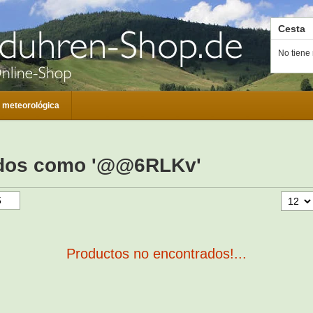
Cesta
No tiene 
 meteorológica
ados como '@@6RLKv'
Productos no encontrados!...