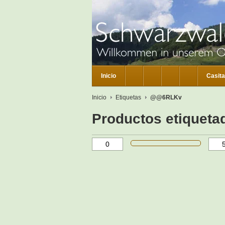
Inicio
Casita
Inicio
Etiquetas
@@6RLKv
Productos etiquet