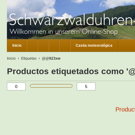
Inicio
Casita meteorológica
Inicio
Etiquetas
@@923xw
Productos etiquetados como 
Product