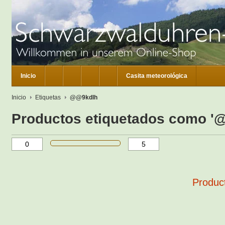
Inicio
Casita meteorológica
Inicio
Etiquetas
@@9kdlh
Productos etiquetados como '
Product