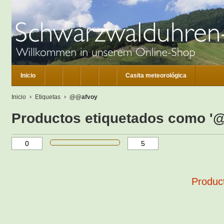
Inicio
Casita meteorológica
Inicio
Etiquetas
@@afvoy
Productos etiquetados como '
Product