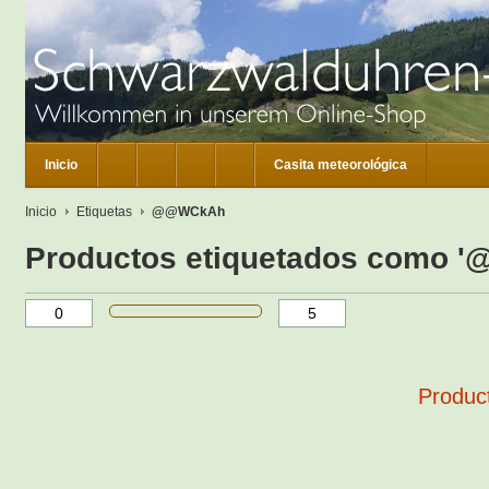
Inicio
Casita meteorológica
Inicio
Etiquetas
@@WCkAh
Productos etiquetados como 
Product